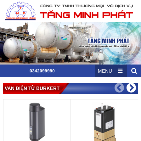
0342099990
MENU
VAN ĐIỆN TỪ BURKERT