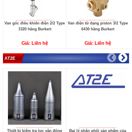
Van góc điều khiển điện 2/2 Type
Van điện từ dạng piston 3/2 Type
3320 hãng Burkert
6430 hãng Burkert
Giá: Liên hệ
Giá: Liên hệ
AT2E
Thiết bị kiểm tra lực vặn đóng
Đại lý phân phối sản phẩm của
T