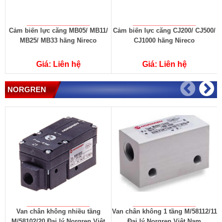
Cảm biến lực căng MB05/ MB11/
Cảm biến lực căng CJ200/ CJ500/
C
MB25/ MB33 hãng Nireco
CJ1000 hãng Nireco
Giá: Liên hệ
Giá: Liên hệ
NORGREN
Van chân không nhiều tầng
Van chân không 1 tầng M/58112/11
V
M/58102/20 Đại lý Norgren Việt
Đại lý Norgren Việt Nam