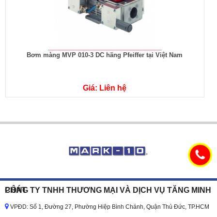
Bơm màng MVP 010-3 DC hãng Pfeiffer tại Việt Nam
Giá: Liên hệ
CÔNG TY TNHH THƯƠNG MẠI VÀ DỊCH VỤ TĂNG MINH PHÁT
VPĐD: Số 1, Đường 27, Phường Hiệp Bình Chánh, Quận Thủ Đức, TP.HCM