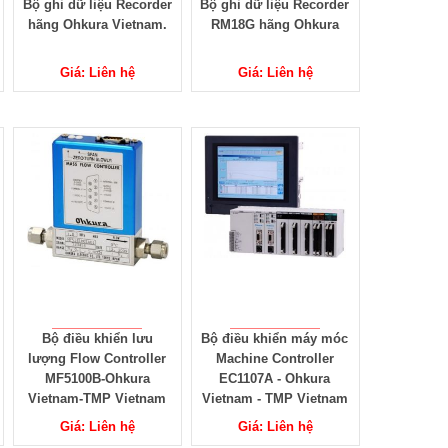
Bộ ghi dữ liệu Recorder
Bộ ghi dữ liệu Recorder
hãng Ohkura Vietnam.
RM18G hãng Ohkura
Giá: Liên hệ
Giá: Liên hệ
Bộ điều khiển lưu
Bộ điều khiển máy móc
lượng Flow Controller
Machine Controller
MF5100B-Ohkura
EC1107A - Ohkura
Vietnam-TMP Vietnam
Vietnam - TMP Vietnam
Giá: Liên hệ
Giá: Liên hệ