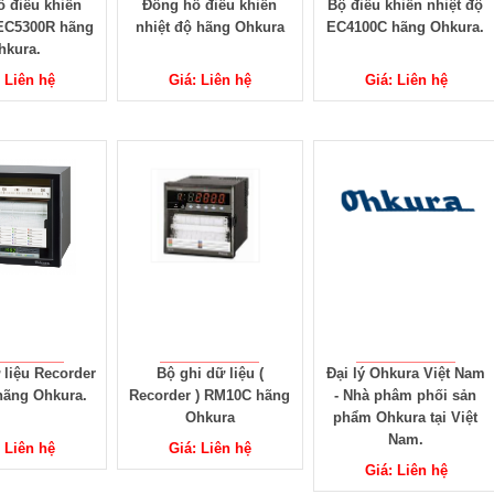
 điều khiển
Đồng hồ điều khiển
Bộ điều khiển nhiệt độ
 EC5300R hãng
nhiệt độ hãng Ohkura
EC4100C hãng Ohkura.
hkura.
: Liên hệ
Giá: Liên hệ
Giá: Liên hệ
 liệu Recorder
Bộ ghi dữ liệu (
Đại lý Ohkura Việt Nam
ãng Ohkura.
Recorder ) RM10C hãng
- Nhà phâm phối sản
Ohkura
phẩm Ohkura tại Việt
Nam.
: Liên hệ
Giá: Liên hệ
Giá: Liên hệ