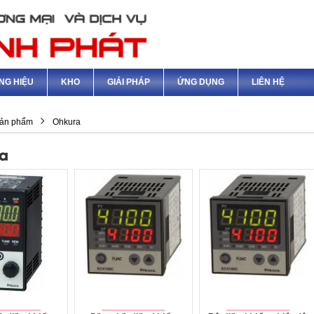
NG HIỆU
KHO
GIẢI PHÁP
ỨNG DỤNG
LIÊN HỆ
ản phẩm
Ohkura
a