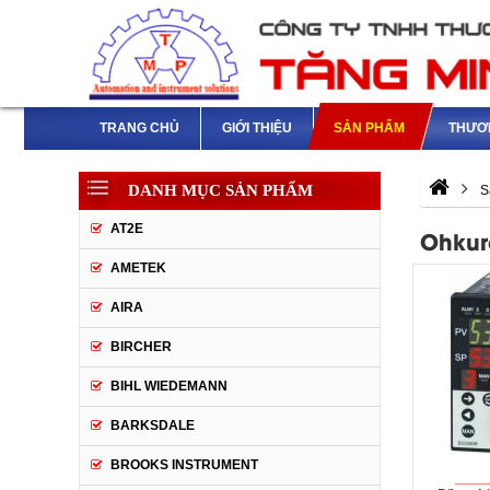
TRANG CHỦ
GIỚI THIỆU
SẢN PHẨM
THƯƠ
DANH MỤC SẢN PHẨM
S
AT2E
Ohkur
AMETEK
AIRA
BIRCHER
BIHL WIEDEMANN
BARKSDALE
BROOKS INSTRUMENT