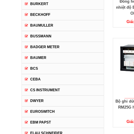
Đồng hồ
BURKERT
nhiệt độ
O
BECKHOFF
Giá
BAUMULLER
BUSSMANN
BADGER METER
BAUMER
BCS
CEBA
CS INSTRUMENT
DWYER
Bộ ghi dữ
RM25G h
EUROSWITCH
Giá
EBM PAPST
ELAU SCHNEIDER