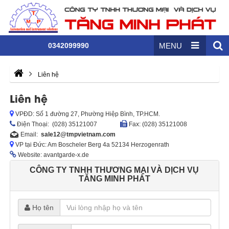
0342099990
MENU
Liên hệ
Liên hệ
VPĐD: Số 1 đường 27, Phường Hiệp Bình, TP.HCM.
Ðiện Thoại: (028) 35121007
Fax: (028) 35121008
Email:
sale12@tmpvietnam.com
VP tại Đức: Am Boscheler Berg 4a 52134 Herzogenrath
Website: avantgarde-x.de
CÔNG TY TNHH THƯƠNG MẠI VÀ DỊCH VỤ
TĂNG MINH PHÁT
Họ tên