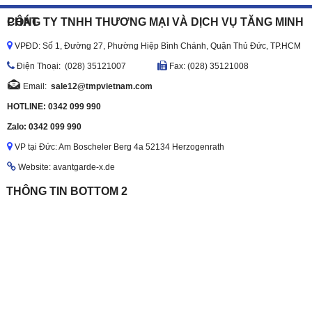
CÔNG TY TNHH THƯƠNG MẠI VÀ DỊCH VỤ TĂNG MINH PHÁT
VPĐD: Số 1, Đường 27, Phường Hiệp Bình Chánh, Quận Thủ Đức, TP.HCM
Ðiện Thoại: (028) 35121007
Fax: (028) 35121008
Email:
sale12@tmpvietnam.com
HOTLINE: 0342 099 990
Zalo: 0342 099 990
VP tại Đức: Am Boscheler Berg 4a 52134 Herzogenrath
Website: avantgarde-x.de
THÔNG TIN BOTTOM 2