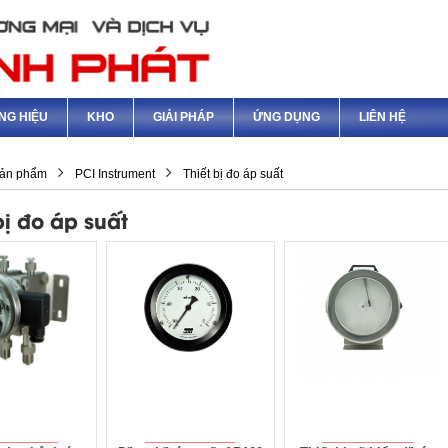
NG HIỆU
KHO
GIẢI PHÁP
ỨNG DỤNG
LIÊN HỆ
ản phẩm
PCI Instrument
Thiết bị đo áp suất
bị đo áp suất