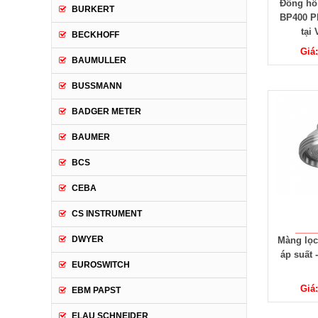
Đồng hồ
BURKERT
BP400 P
tại
BECKHOFF
Giá
BAUMULLER
BUSSMANN
BADGER METER
BAUMER
BCS
CEBA
CS INSTRUMENT
DWYER
Màng lọc
áp suất 
EUROSWITCH
Giá
EBM PAPST
ELAU SCHNEIDER