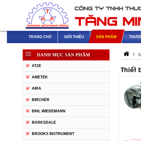
TRANG CHỦ
GIỚI THIỆU
SẢN PHẨM
THƯƠ
DANH MỤC SẢN PHẨM
S
AT2E
Thiết 
AMETEK
AIRA
BIRCHER
BIHL WIEDEMANN
BARKSDALE
BROOKS INSTRUMENT